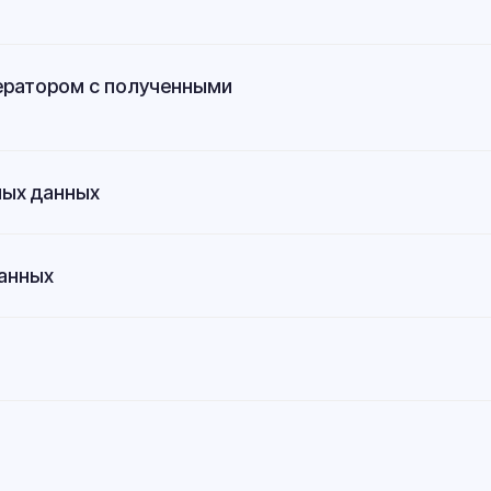
ператором с полученными
ных данных
данных