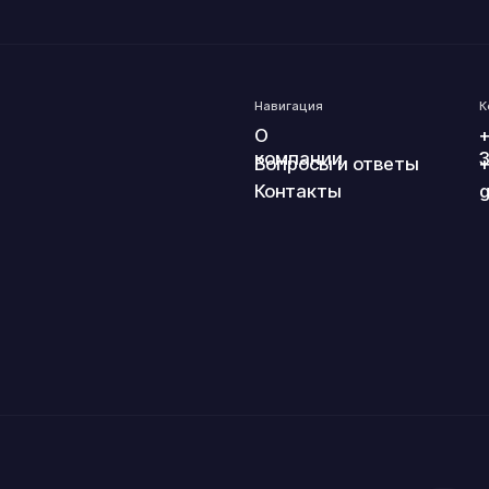
оТехС