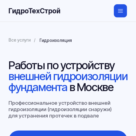
ГидроТехСтрой
Все услуги
/
Гидроизоляция
Работы по устройству
внешней гидроизоляции
фундамента
в Москве
Профессиональное устройство внешней
гидроизоляции (гидроизоляции снаружи)
для устранения протечек в подвале
ЗАКАЗАТЬ ВЫЕЗД СПЕЦИАЛИСТА